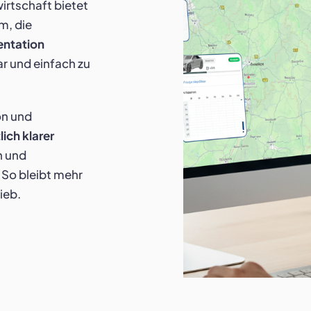
irtschaft bietet
m, die
entation
ar und einfach zu
on und
lich klarer
n und
 So bleibt mehr
ieb.