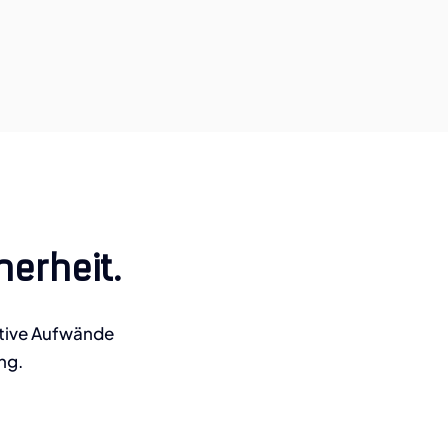
herheit.
ative Aufwände
ng.