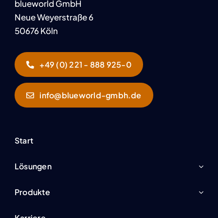
blueworld GmbH
Neue Weyerstraße 6
50676 Köln
+49 (0) 221 - 888 925-0
info@blueworld-gmbh.de
Start
Lösungen
Produkte
Karriere